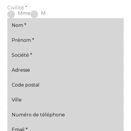
Civilité *
Mme
M