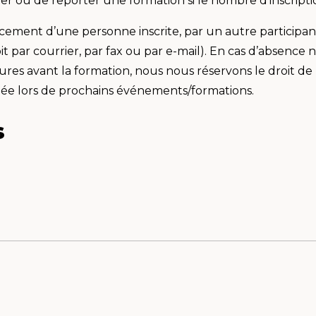
er ou de reporter une formation si le nombre d'inscripti
ement d’une personne inscrite, par un autre participan
oit par courrier, par fax ou par e-mail). En cas d’absenc
es avant la formation, nous nous réservons le droit de
née lors de prochains événements/formations.
s