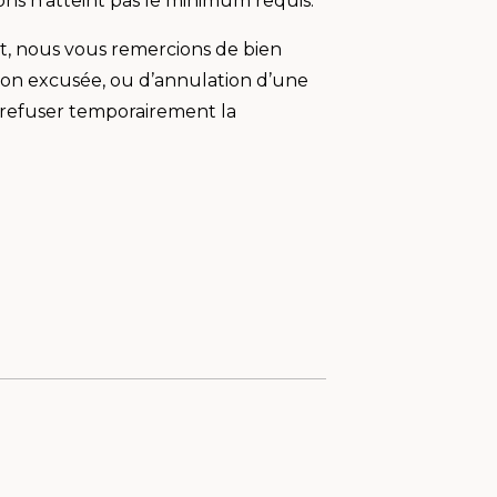
ons n’atteint pas le minimum requis.
t, nous vous remercions de bien
e non excusée, ou d’annulation d’une
 refuser temporairement la