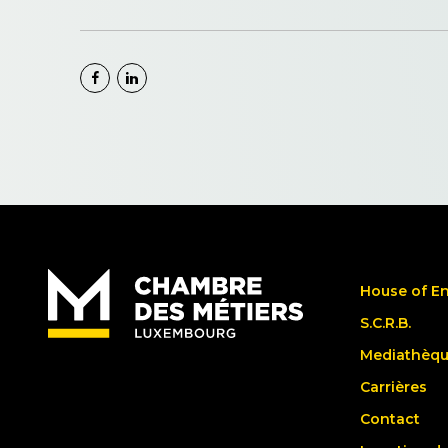
House of E
S.C.R.B.
Mediathèq
Carrières
Contact