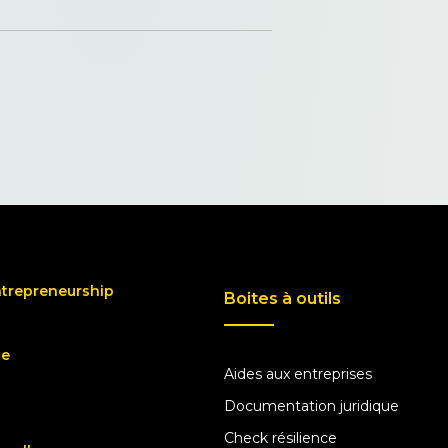
ntrepreneurship
Boites à outils
ue
Aides aux entreprises
Documentation juridique
Check résilience