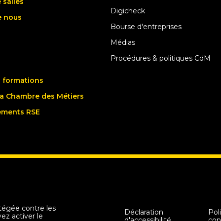
 salles
Digicheck
e nous
Bourse d'entreprises
Médias
Procédures & politiques CdM
 formations
la Chambre des Métiers
ements RSE
tégée contre les
Déclaration
Pol
z activer le
d'accessibilité
con