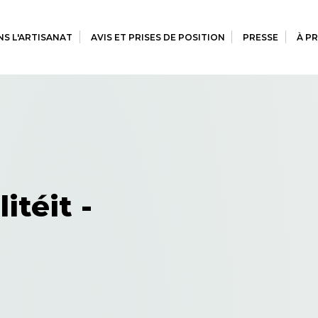
S L'ARTISANAT
AVIS ET PRISES DE POSITION
PRESSE
À P
itéit -