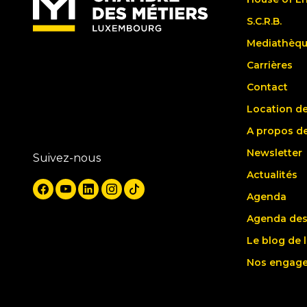
S.C.R.B.
Mediathèq
Carrières
Contact
Location de
A propos d
Newsletter
Suivez-nous
Actualités
Agenda
Agenda des
Le blog de 
Nos engag