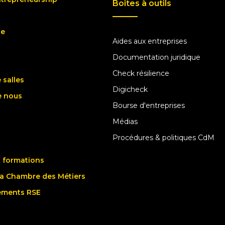
Boites à outils
ue
Aides aux entreprises
Documentation juridique
Check résilience
 salles
Digicheck
e nous
Bourse d'entreprises
Médias
Procédures & politiques CdM
 formations
la Chambre des Métiers
ements RSE