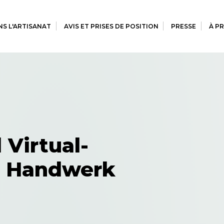
S L'ARTISANAT
AVIS ET PRISES DE POSITION
PRESSE
À P
 Virtual-
im Handwerk