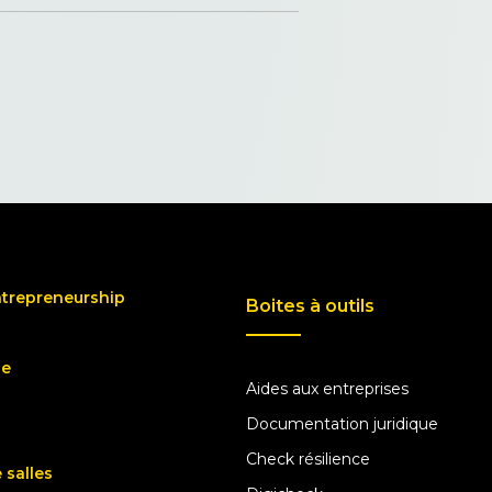
ntrepreneurship
Boites à outils
ue
Aides aux entreprises
Documentation juridique
Check résilience
 salles