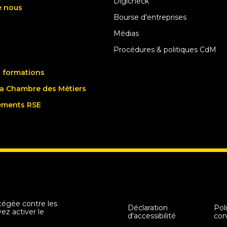
Digicheck
e nous
Bourse d'entreprises
Médias
Procédures & politiques CdM
 formations
la Chambre des Métiers
ements RSE
tégée contre les
Déclaration
Pol
z activer le
d'accessibilité
con