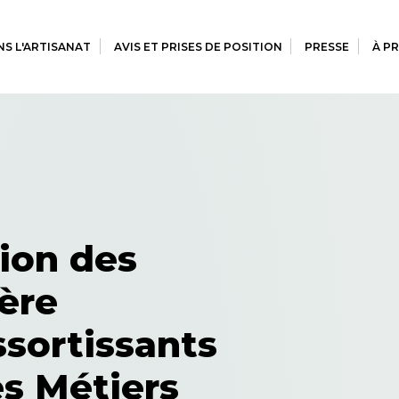
S L'ARTISANAT
AVIS ET PRISES DE POSITION
PRESSE
À P
tion des
ère
ssortissants
s Métiers