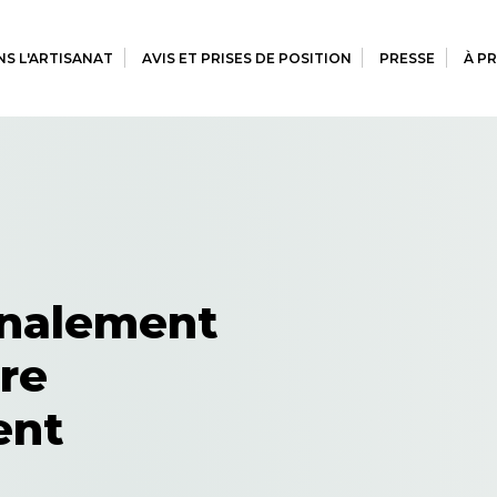
S L'ARTISANAT
AVIS ET PRISES DE POSITION
PRESSE
À P
gnalement
ire
ent