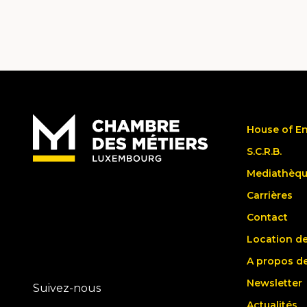
House of E
S.C.R.B.
Mediathèq
Carrières
Contact
Location de
A propos d
Newsletter
Suivez-nous
Actualités