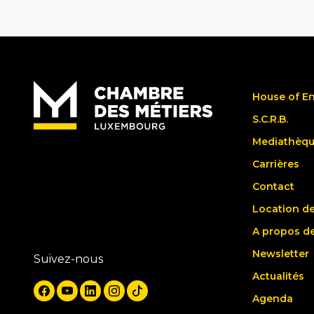
House of E
S.C.R.B.
Mediathèq
Carrières
Contact
Location de
A propos d
Newsletter
Suivez-nous
Actualités
Agenda