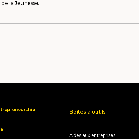
 de la Jeunesse.
ntrepreneurship
Boites à outils
ue
Aides aux entreprises