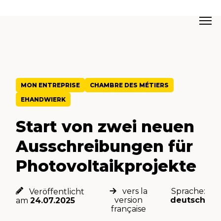
MON ENTREPRISE
CHAMBRE DES MÉTIERS
EHANDWIERK
Start von zwei neuen
Ausschreibungen für
Photovoltaikprojekte
vers la
Sprache:
Veröffentlicht
version
deutsch
am
24.07.2025
française