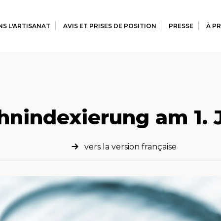
S L'ARTISANAT
AVIS ET PRISES DE POSITION
PRESSE
À P
nindexierung am 1. 
vers la version française