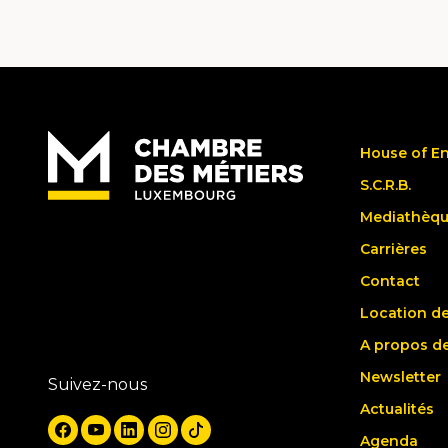
House of E
S.C.R.B.
Mediathèq
Carrières
Contact
Location de
A propos d
Newsletter
Suivez-nous
Actualités
Agenda