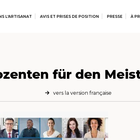
S L'ARTISANAT
AVIS ET PRISES DE POSITION
PRESSE
À P
ozenten für den Meist
vers la version française