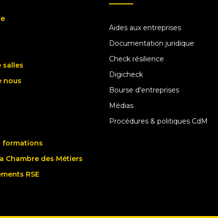
ue
Aides aux entreprises
Documentation juridique
Check résilience
 salles
Digicheck
e nous
Bourse d'entreprises
Médias
Procédures & politiques CdM
 formations
la Chambre des Métiers
ements RSE