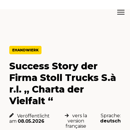
EHANDWIERK
Success Story der
Firma Stoll Trucks S.à
r.l. „ Charta der
Vielfalt “
vers la
Sprache:
Veröffentlicht
version
deutsch
am
08.05.2026
française